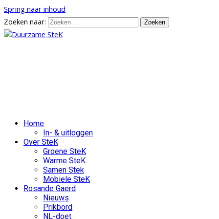
Spring naar inhoud
Zoeken naar:
Duurzame SteK
Samenwerken aan een duurzame en
leefbare wijk Stenenkruis
Home
In- & uitloggen
Over SteK
Groene SteK
Warme SteK
Samen Stek
Mobiele SteK
Rosande Gaerd
Nieuws
Prikbord
NL-doet