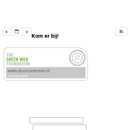
Kom er bij!
Schrijf je in voor de nieuwsbrieven van Duurzame Stek
en/of Rosandegaerd
Voornaam
Achternaam