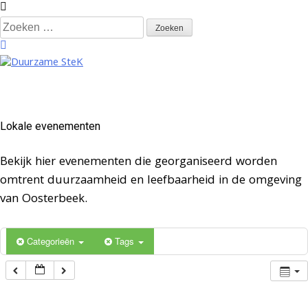
Spring
naar
Zoeken
inhoud
naar:
Duurzame SteK
Samenwerken aan een duurzame en leefbare wijk Stenenkruis
Lokale evenementen
Bekijk hier evenementen die georganiseerd worden
omtrent duurzaamheid en leefbaarheid in de omgeving
van Oosterbeek.
Categorieën
Tags