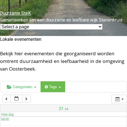
01:00
Duurzame SteK
02:00
Samenwerken aan een duurzame en leefbare wijk Stenenkruis
03:00
Lokale evenementen
04:00
Bekijk hier evenementen die georganiseerd worden
omtrent duurzaamheid en leefbaarheid in de omgeving
van Oosterbeek.
05:00
06:00
Categorieën
Tags
07:00
21
za
Hele dag
08:00