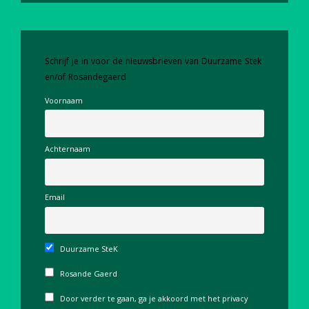
Schrijf je in voor de nieuwsbrieven van Duurzame Stek
en/of Rosandegaerd
Voornaam
Achternaam
Email
Duurzame SteK
Rosande Gaerd
Door verder te gaan, ga je akkoord met het privacy