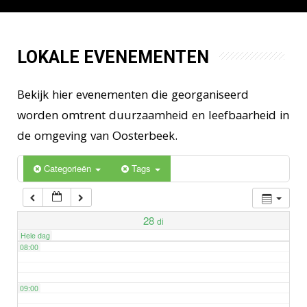
02:00
03:00
LOKALE EVENEMENTEN
04:00
Bekijk hier evenementen die georganiseerd
worden omtrent duurzaamheid en leefbaarheid in
05:00
de omgeving van Oosterbeek.
06:00
Categorieën
Tags
07:00
28
di
Hele dag
08:00
09:00