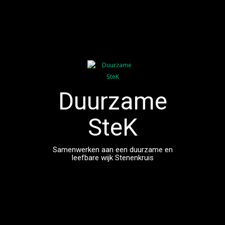
Spring
naar
inhoud
Duurzame
SteK
Samenwerken aan een duurzame en
leefbare wijk Stenenkruis
00:00
01:00