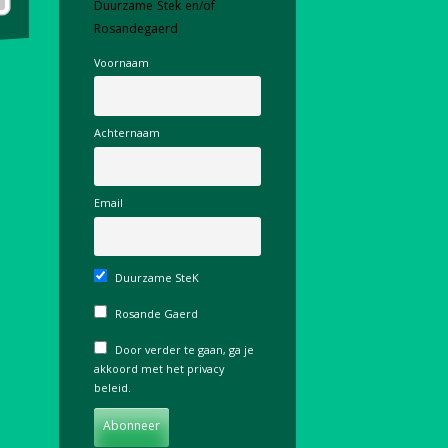
Duurzame Stek en/of
Rosandegaerd
Voornaam
Achternaam
Email
Duurzame SteK
Rosande Gaerd
Door verder te gaan, ga je
akkoord met het privacy
beleid.