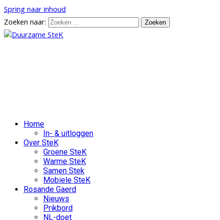
Spring naar inhoud
Zoeken naar:
Duurzame SteK
Samenwerken aan een duurzame en
leefbare wijk Stenenkruis
Home
In- & uitloggen
Over SteK
Groene SteK
Warme SteK
Samen Stek
Mobiele SteK
Rosande Gaerd
Nieuws
Prikbord
NL-doet