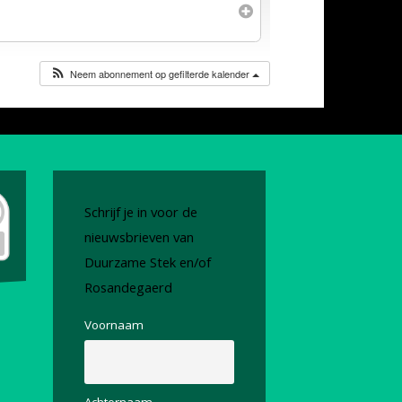
Neem abonnement op gefilterde kalender
Schrijf je in voor de
nieuwsbrieven van
Duurzame Stek en/of
Rosandegaerd
Voornaam