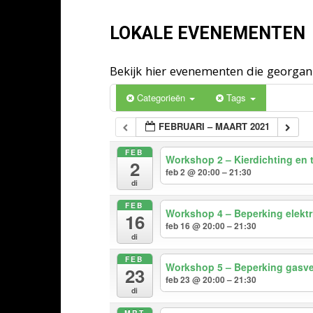
LOKALE EVENEMENTEN
Bekijk hier evenementen die georga
Categorieën
Tags
FEBRUARI – MAART 2021
FEB
Workshop 2 – Kierdichting en
2
feb 2 @ 20:00 – 21:30
di
FEB
Workshop 4 – Beperking elektri
16
feb 16 @ 20:00 – 21:30
di
FEB
Workshop 5 – Beperking gasverb
23
feb 23 @ 20:00 – 21:30
di
MRT