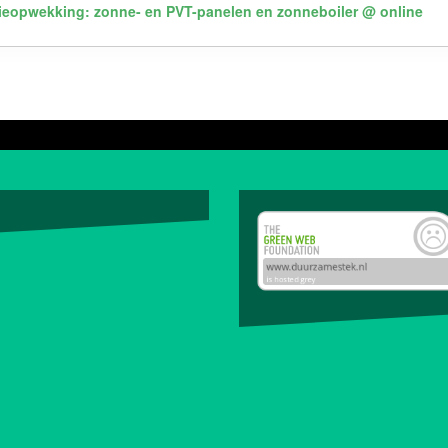
ieopwekking: zonne- en PVT-panelen en zonneboiler
@ online