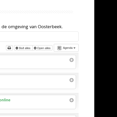
n de omgeving van Oosterbeek.
Agenda
Sluit alles
Open alles
online