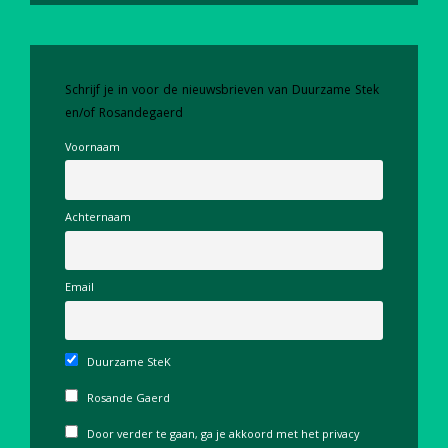
Schrijf je in voor de nieuwsbrieven van Duurzame Stek
en/of Rosandegaerd
Voornaam
Achternaam
Email
Duurzame SteK
Rosande Gaerd
Door verder te gaan, ga je akkoord met het privacy