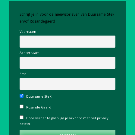
Schrijf je in voor de nieuwsbrieven van Duurzame Stek
en/of Rosandegaerd
Voornaam
Achternaam
Email
Duurzame SteK
Rosande Gaerd
Door verder te gaan, ga je akkoord met het privacy
beleid.