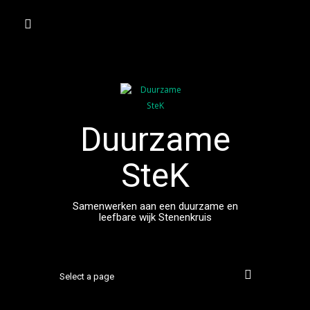
Spring
naar
inhoud
Duurzame
SteK
Samenwerken aan een duurzame en
leefbare wijk Stenenkruis