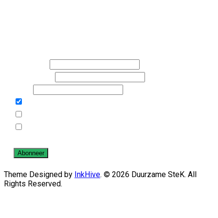
Schrijf je in voor de nieuwsbrieven van Duurzame Stek
en/of Rosandegaerd
Voornaam
Achternaam
Email
Duurzame SteK
Rosande Gaerd
Door verder te gaan, ga je akkoord met het privacy
beleid.
Theme Designed by
InkHive
.
© 2026 Duurzame SteK. All
Rights Reserved.