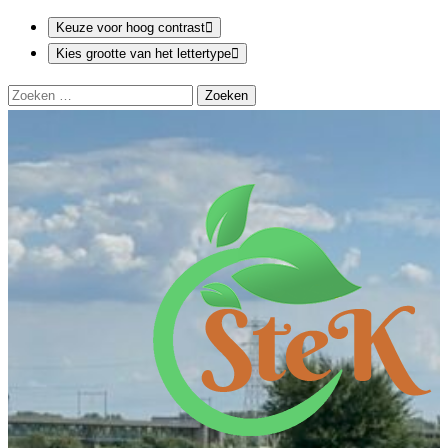
Keuze voor hoog contrast
Kies grootte van het lettertype
Spring
Zoeken
naar
naar:
inhoud