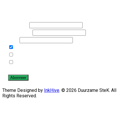
Schrijf je in voor de nieuwsbrieven van Duurzame Stek
en/of Rosandegaerd
Voornaam
Achternaam
Email
Duurzame SteK
Rosande Gaerd
Door verder te gaan, ga je akkoord met het privacy
beleid.
Theme Designed by
InkHive
.
© 2026 Duurzame SteK. All
Rights Reserved.