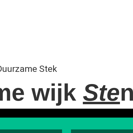
Duurzame Stek
me wijk
Ste