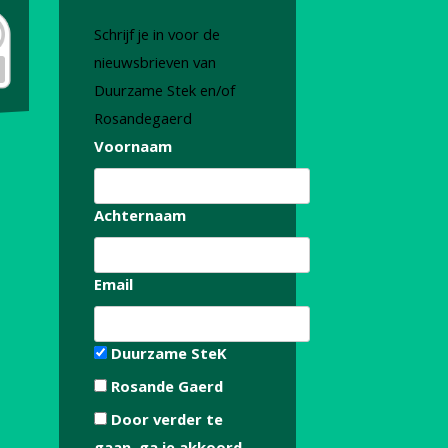
Schrijf je in voor de
nieuwsbrieven van
Duurzame Stek en/of
Rosandegaerd
Voornaam
Achternaam
Email
Duurzame SteK
Rosande Gaerd
Door verder te