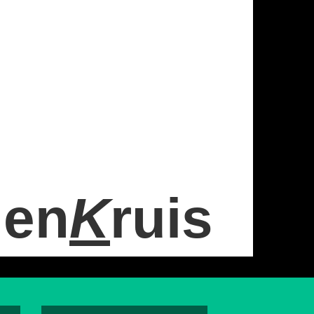
nen
K
ruis