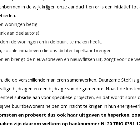
ermen in de wijk krijgen onze aandacht en er is een initiatief tot
bieden:
 en woningen bezig
enk aan deelauto’s)
ndom de woningen en in de buurt te maken heeft.
 sociale initiatieven die ons dichter bij elkaar brengen.
en en brengt de nieuwsbrieven en nieuwflitsen uit, zorgt voor de
n, die op verschillende manieren samenwerken. Duurzame SteK is ge
jwillige bijdragen en een bijdrage van de gemeente. Naast de koste
cidenteel subsidie aan voor specifieke projecten, en dat wordt soms
 we buurtbewoners helpen om inzicht te krijgen in hun energiever
msten en probeert dus ook haar uitgaven te beperken, zoa
e maken zijn daarom welkom op banknummer
NL20 TRIO 0391 17