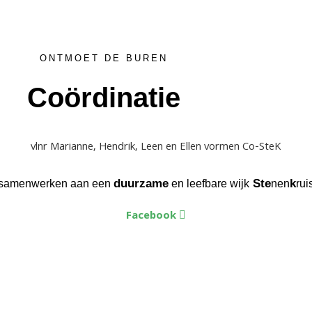
ONTMOET DE BUREN
Coördinatie
vlnr Marianne, Hendrik, Leen en Ellen vormen Co-SteK
duurzame
Ste
k
samenwerken aan een
en leefbare wijk
nen
rui
Facebook