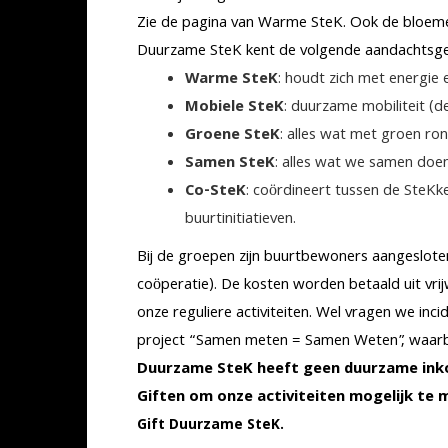
Zie de pagina van Warme SteK. Ook de bloemenb
Duurzame SteK kent de volgende aandachtsge
Warme SteK
: houdt zich met energie
Mobiele SteK
: duurzame mobiliteit (d
Groene SteK
: alles wat met groen ro
Samen SteK
: alles wat we samen doen,
Co-SteK
: coördineert tussen de SteKk
buurtinitiatieven.
Bij de groepen zijn buurtbewoners aangeslote
coöperatie). De kosten worden betaald uit vri
onze reguliere activiteiten. Wel vragen we in
project “Samen meten = Samen Weten”, waarbij
Duurzame SteK heeft geen duurzame inko
Giften om onze activiteiten mogelijk t
Gift Duurzame SteK.