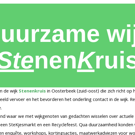
uurzame wi
Ste
nen
K
rui
in de wijk
Stenenkruis
in Oosterbeek (zuid-oost) die zich richt op
eeld vervoer en het bevorderen het onderling contact in de wijk.
.
vond waar we met wijkgenoten van gedachten wisselen over actuele
ook een SteKjesmarkt en een Recyclefeest. Qua duurzaamheid konden w
: een enquête, workshops, kortingsacties, maatwerkadviezen voor 